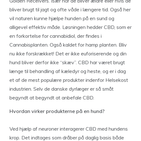
Golden Receivers. Især når de bliver ældre eller hvis de
bliver brugt til jagt og ofte våde i længere tid. Også her
vil naturen kunne hjælpe hunden på en sund og
alligevel effektiv måde. Løsningen hedder CBD, som er
en forkortelse for cannabidiol, der findes i
Cannabisplanten. Også kaldet for hamp planten. Bliv
nu ikke forskrækket! Det er ikke euforiserende og din
hund bliver derfor ikke “skæv”. CBD har været brugt
længe til behandling af kæledyr og heste, og er i dag
et af de mest populære produkter indenfor Helsekost
industrien. Selv de danske dyrlæger er så småt
begyndt at begyndt at anbefale CBD.
Hvordan virker produkterne på en hund?
Ved hjælp af neuroner interagerer CBD med hundens
krop. Det indtages som dråber på daglig basis både