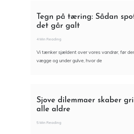
Tegn på tæring: Sådan spott
det går galt
4 Min Reading
Vi tænker sjældent over vores vandrør, før de
vægge og under gulve, hvor de
Sjove dilemmaer skaber gri
alle aldre
5 Min Reading