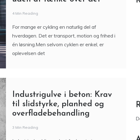
R
4 Min Reading
For mange er cykling en naturlig del af
hverdagen. Det er transport, motion og frihed i
én løsning.Men selvom cyklen er enkel, er
oplevelsen det
Industrigulve i beton: Krav
til slidstyrke, planhed og
overfladebehandling
D
3 Min Reading
A