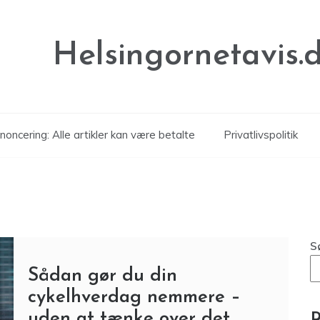
Helsingornetavis.
noncering: Alle artikler kan være betalte
Privatlivspolitik
S
Sådan gør du din
cykelhverdag nemmere –
uden at tænke over det