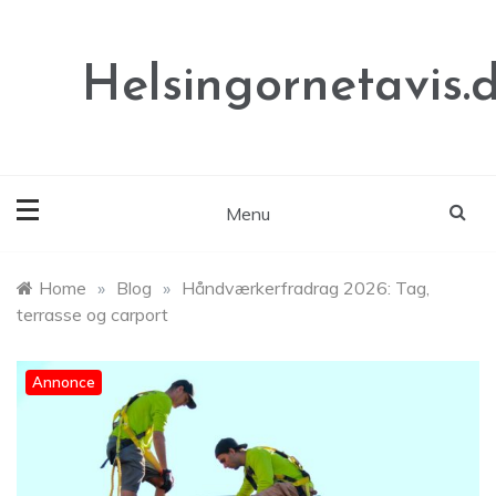
Skip
to
content
Helsingornetavis.
Menu
Home
»
Blog
»
Håndværkerfradrag 2026: Tag,
terrasse og carport
Annonce