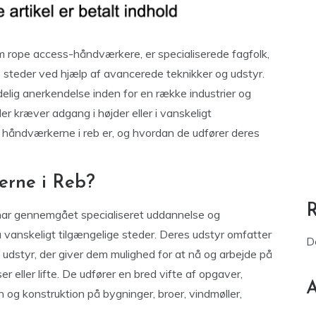
m rope access-håndværkere, er specialiserede fagfolk,
ge steder ved hjælp af avancerede teknikker og udstyr.
lig anerkendelse inden for en række industrier og
der kræver adgang i højder eller i vanskeligt
m håndværkerne i reb er, og hvordan de udfører deres
rne i Reb?
 har gennemgået specialiseret uddannelse og
på vanskeligt tilgængelige steder. Deres udstyr omfatter
D
k udstyr, der giver dem mulighed for at nå og arbejde på
er eller lifte. De udfører en bred vifte af opgaver,
A
n og konstruktion på bygninger, broer, vindmøller,