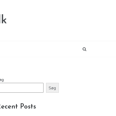
dk
øg
Søg
ecent Posts