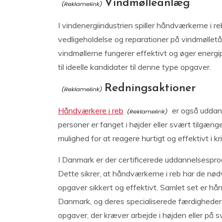
Vindmølleanlæg
I vindenergiindustrien spiller håndværkerne i re
vedligeholdelse og reparationer på vindmølletå
vindmøllerne fungerer effektivt og øger energip
til ideelle kandidater til denne type opgaver.
Redningsaktioner
Håndværkere i reb
er også uddanne
personer er fanget i højder eller svært tilgæn
mulighed for at reagere hurtigt og effektivt i kri
I Danmark er der certificerede uddannelsesprogr
Dette sikrer, at håndværkerne i reb har de nød
opgaver sikkert og effektivt. Samlet set er hå
Danmark, og deres specialiserede færdigheder g
opgaver, der kræver arbejde i højden eller på s