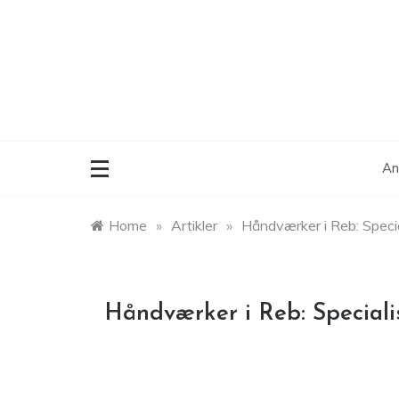
Skip
to
content
An
Home
»
Artikler
»
Håndværker i Reb: Speci
Håndværker i Reb: Special