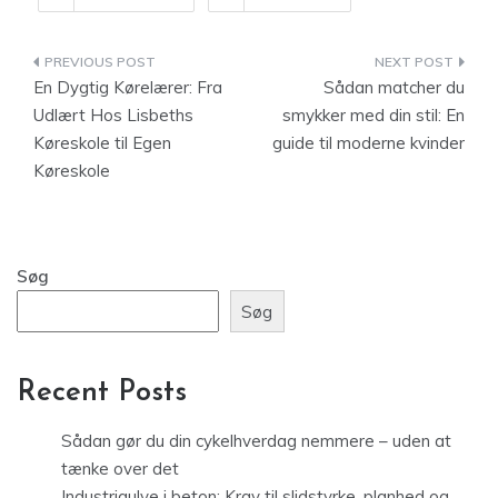
Indlægsnavigation
En Dygtig Kørelærer: Fra
Sådan matcher du
Udlært Hos Lisbeths
smykker med din stil: En
Køreskole til Egen
guide til moderne kvinder
Køreskole
Søg
Søg
Recent Posts
Sådan gør du din cykelhverdag nemmere – uden at
tænke over det
Industrigulve i beton: Krav til slidstyrke, planhed og