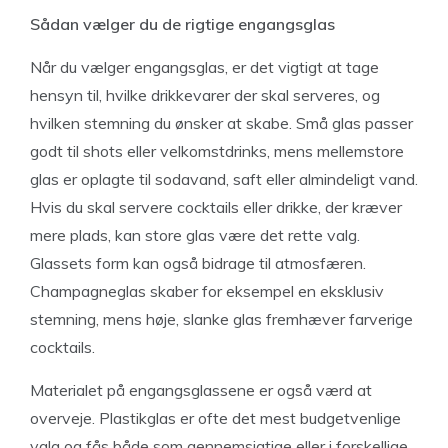
Sådan vælger du de rigtige engangsglas
Når du vælger engangsglas, er det vigtigt at tage
hensyn til, hvilke drikkevarer der skal serveres, og
hvilken stemning du ønsker at skabe. Små glas passer
godt til shots eller velkomstdrinks, mens mellemstore
glas er oplagte til sodavand, saft eller almindeligt vand.
Hvis du skal servere cocktails eller drikke, der kræver
mere plads, kan store glas være det rette valg.
Glassets form kan også bidrage til atmosfæren.
Champagneglas skaber for eksempel en eksklusiv
stemning, mens høje, slanke glas fremhæver farverige
cocktails.
Materialet på engangsglassene er også værd at
overveje. Plastikglas er ofte det mest budgetvenlige
valg og fås både som gennemsigtige eller i forskellige