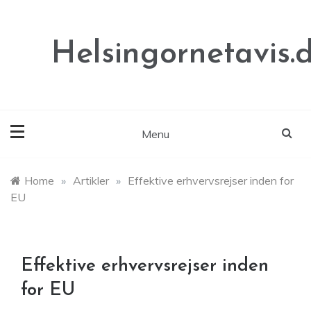
Skip
to
content
Helsingornetavis.
Menu
Home
»
Artikler
»
Effektive erhvervsrejser inden for
EU
Effektive erhvervsrejser inden
for EU